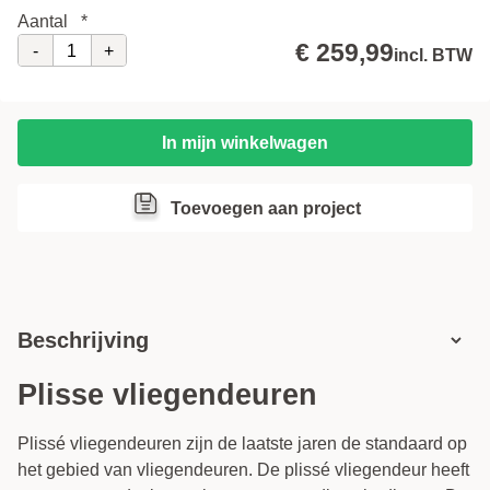
Aantal
*
Montage
€ 259,99
-
+
incl. BTW
Onderdorpel
i
In mijn winkelwagen
Toevoegen aan project
Beschrijving
Plisse vliegendeuren
Plissé vliegendeuren zijn de laatste jaren de standaard op
het gebied van vliegendeuren. De plissé vliegendeur heeft