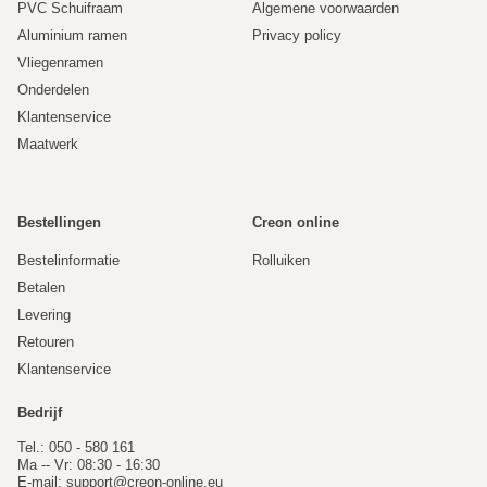
Let op dat bij een hef schuifpui de onderdorpel vaak
PVC Schuifraam
Algemene voorwaarden
afloopt en dat u hiervoor het schuine dorpel profiel moet
Aluminium ramen
Privacy policy
bestellen.
Vliegenramen
Onderdelen
Klantenservice
Maatwerk
Bestellingen
Creon online
Bestelinformatie
Rolluiken
Betalen
Alle reviews
Levering
Retouren
Klantenservice
Bedrijf
Tel.: 050 - 580 161
Ma -- Vr: 08:30 - 16:30
E-mail:
support@creon-online.eu