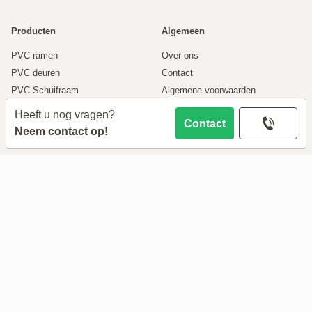
Producten
Algemeen
PVC ramen
Over ons
PVC deuren
Contact
PVC Schuifraam
Algemene voorwaarden
Aluminium ramen
Privacy policy
Heeft u nog vragen?
Contact
Vliegenramen
Neem contact op!
Onderdelen
Klantenservice
Maatwerk
Bestellingen
Creon online
Bestelinformatie
Rolluiken
Betalen
Levering
Retouren