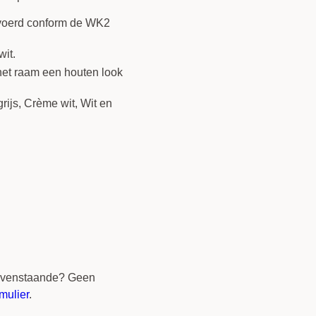
gevoerd conform de WK2
wit.
 het raam een houten look
grijs, Crème wit, Wit en
bovenstaande? Geen
mulier
.