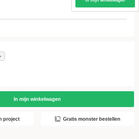
In mijn winkelwagen
Volgende stap
i
+
i
i
Volgende stap
i
+
i
i
In mijn winkelwagen
 project
Gratis monster bestellen