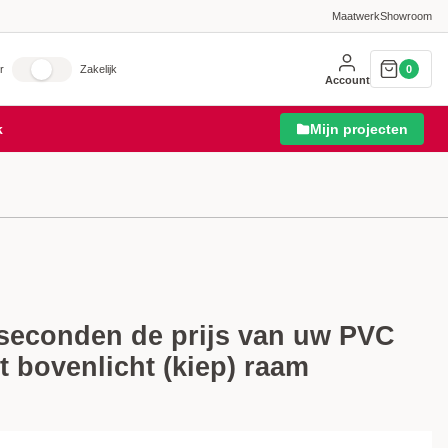
Maatwerk
Showroom
r
Zakelijk
0
Account
k
Mijn projecten
 seconden de prijs van uw PVC
et bovenlicht (kiep) raam