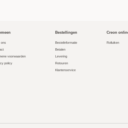
0 reviews
0 reviews
inkelwagen
0 reviews
emeen
Bestellingen
Creon onlin
f verzendkosten. In de
 ons
Bestelinformatie
Rolluiken
n getoond.
act
Betalen
mene voorwaarden
Levering
cy policy
Retouren
Klantenservice