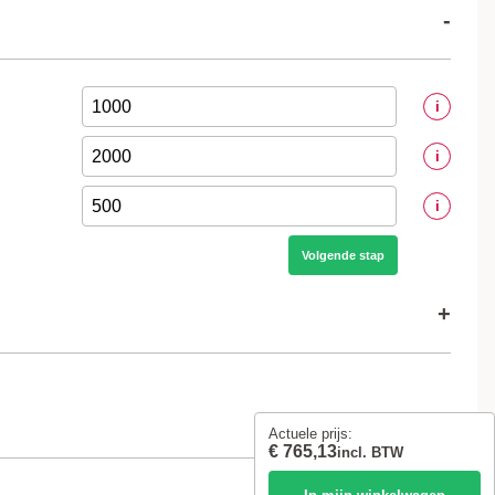
-
i
i
i
Volgende stap
+
i
+
Actuele prijs:
€ 765,13
i
incl. BTW