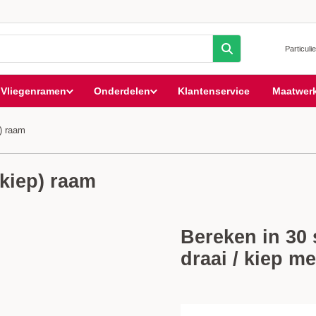
Particulie
Vliegenramen
Onderdelen
Klantenservice
Maatwer
p) raam
(kiep) raam
Bereken in 30
draai / kiep m