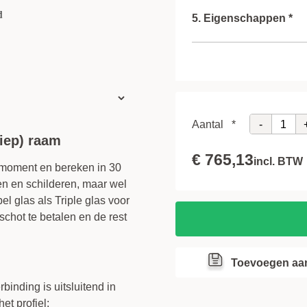
Type glas
5. Eigenschappen *
Type afstandshouder
Roeden
Ventilatie rooster
Draairichting / Volgorde
-
Aantal
*
Inzet vliegenraam
kiep) raam
€ 765,13
incl. BTW
Kruk
 moment en bereken in 30
n en schilderen, maar wel
l glas als Triple glas voor
chot te betalen en de rest
Toevoegen aan
binding is uitsluitend in
et profiel: