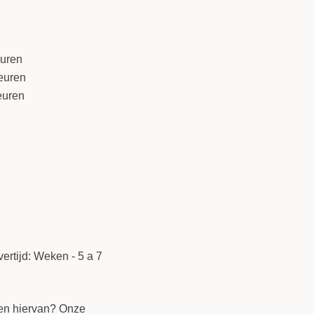
euren
euren
euren
ertijd: Weken - 5 a 7
llen hiervan? Onze