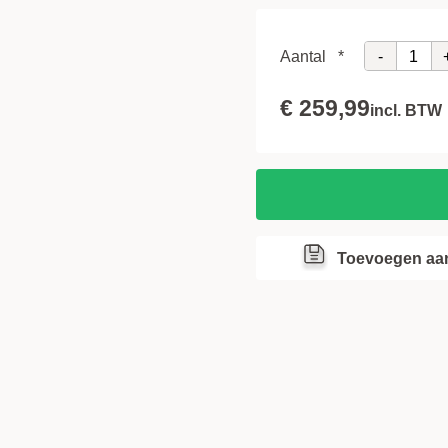
Montage
-
Aantal
*
Onderdorpel
€ 259,99
incl. BTW
Toevoegen aan