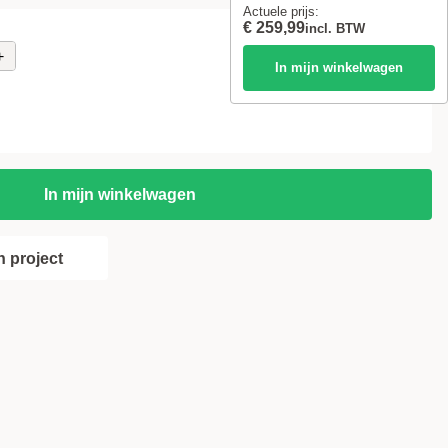
Actuele prijs:
€ 259,99
incl. BTW
+
In mijn winkelwagen
i
In mijn winkelwagen
 project