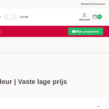
Maatwerk
Showroom
r
Zakelijk
0
Account
k
Mijn projecten
eur | Vaste lage prijs
-