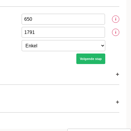
i
i
Volgende stap
+
+
Volgende stap