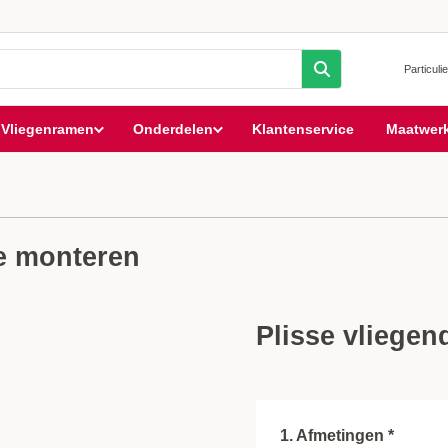
Particulie
Vliegenramen
Onderdelen
Klantenservice
Maatwer
te monteren
Plisse vliegend
1. Afmetingen *