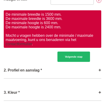
i
De minimale breedte is 1500 mm.
De maximale breedte is 3600 mm.
De minimale hoogte is 600 mm.
De maximale hoogte is 2400 mm.
Mocht u vragen hebben over de minimale / maximale
maatvoering, kunt u ons benaderen via het
contactformulier
.
Volgende stap
+
2. Profiel en aanslag *
Type profiel
i
+
3. Kleur *
Volgende stap