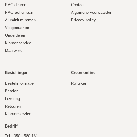
PVC deuren
Contact
Prijzen worden altijd inclusief BTW vermeldt en exclusief
PVC Schuifraam
Algemene voorwaarden
verzendkosten. In de winkelwagen wordt de totaalprijs
Aluminium ramen
Privacy policy
inclusief verzendkosten getoond.
Vliegenramen
Onderdelen
Alle reviews
Klantenservice
Maatwerk
Bestellingen
Creon online
Bestelinformatie
Rolluiken
Betalen
Levering
Retouren
Klantenservice
Bedrijf
Tel.: 050 - 580 161