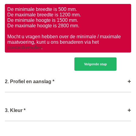
De minimale breedte is 500 mm.
De maximale breedte is 1200 mm.
De minimale hoogte is 1500 mm.
De maximale hoogte is 2800 mm.
Mocht u vragen hebben over de minimale / maximale
maatvoering, kunt u ons benaderen via het
contactformulier
.
Volgende stap
+
2. Profiel en aanslag *
Type profiel
i
+
3. Kleur *
Volgende stap
Type lak
i