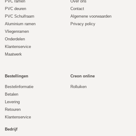
PVC ramen
Over ons
PVC deuren
Contact
Prijzen worden altijd inclusief BTW vermeldt en exclusief
PVC Schuifraam
Algemene voorwaarden
verzendkosten. In de winkelwagen wordt de totaalprijs
Aluminium ramen
Privacy policy
inclusief verzendkosten getoond.
Vliegenramen
Onderdelen
Klantenservice
Maatwerk
Bestellingen
Creon online
Bestelinformatie
Rolluiken
Betalen
Levering
Retouren
Klantenservice
Bedrijf